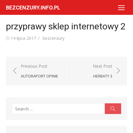
Skip
BEZCENZURY.INFO.PL
to
content
przyprawy sklep internetowy 2
Posted
Author
14 lipca 2017
bezcenzury
on
Nawigacja
Previous Post
Next Post
wpisu
AUTORAPORT OPINIE
HERBATY 3
Search
Search
for: