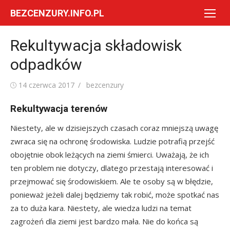
Skip
BEZCENZURY.INFO.PL
to
content
Rekultywacja składowisk
odpadków
Posted
Author
14 czerwca 2017
bezcenzury
on
Rekultywacja terenów
Niestety, ale w dzisiejszych czasach coraz mniejszą uwagę
zwraca się na ochronę środowiska. Ludzie potrafią przejść
obojętnie obok leżących na ziemi śmierci. Uważają, że ich
ten problem nie dotyczy, dlatego przestają interesować i
przejmować się środowiskiem. Ale te osoby są w błędzie,
ponieważ jeżeli dalej będziemy tak robić, może spotkać nas
za to duża kara. Niestety, ale wiedza ludzi na temat
zagrożeń dla ziemi jest bardzo mała. Nie do końca są