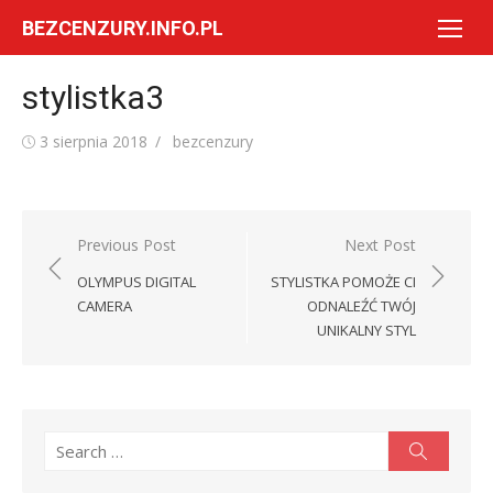
Skip
BEZCENZURY.INFO.PL
to
content
stylistka3
Posted
Author
3 sierpnia 2018
bezcenzury
on
Nawigacja
Previous Post
Next Post
wpisu
OLYMPUS DIGITAL
STYLISTKA POMOŻE CI
CAMERA
ODNALEŹĆ TWÓJ
UNIKALNY STYL
Search
Search
for: