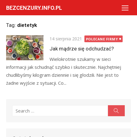
Skip
BEZCENZURY.INFO.PL
to
content
Tag:
dietetyk
Posted
14 sierpnia 2021
POLECANE FIRMY
on
Jak mądrze się odchudzać?
Wielokrotnie szukamy w sieci
informacji jak schudnąć szybko i skutecznie. Najchętniej
chudlibyśmy kilogram dziennie i się głodzili. Nie jest to
żadne wyjście z sytuacji. Co...
Search
Search
for: