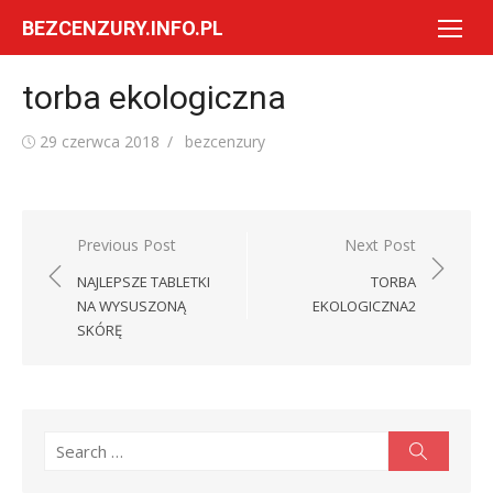
Skip
BEZCENZURY.INFO.PL
to
content
torba ekologiczna
Posted
Author
29 czerwca 2018
bezcenzury
on
Nawigacja
Previous Post
Next Post
wpisu
NAJLEPSZE TABLETKI
TORBA
NA WYSUSZONĄ
EKOLOGICZNA2
SKÓRĘ
Search
Search
for: