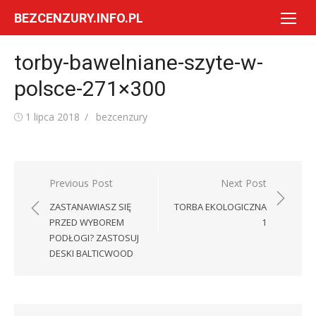
Skip
BEZCENZURY.INFO.PL
to
content
torby-bawelniane-szyte-w-
polsce-271×300
Posted
Author
1 lipca 2018
bezcenzury
on
Nawigacja
Previous Post
Next Post
wpisu
ZASTANAWIASZ SIĘ
TORBA EKOLOGICZNA
PRZED WYBOREM
1
PODŁOGI? ZASTOSUJ
DESKI BALTICWOOD