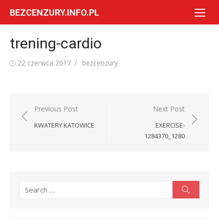
Skip
BEZCENZURY.INFO.PL
to
content
trening-cardio
Posted
Author
22 czerwca 2017
bezcenzury
on
Nawigacja
Previous Post
Next Post
wpisu
KWATERY KATOWICE
EXERCISE-
1284370_1280
Search
Search
for: