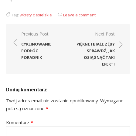
Tag:
wkręty ciesielskie
Leave a comment
Nawigacja
Previous Post
Next Post
wpisu
CYKLINOWANIE
PIĘKNE I BIAŁE ZĘBY
PODŁÓG –
– SPRAWDŹ, JAK
PORADNIK
OSIĄGNĄĆ TAKI
EFEKT!
Dodaj komentarz
Twój adres email nie zostanie opublikowany.
Wymagane
pola są oznaczone
*
Komentarz
*