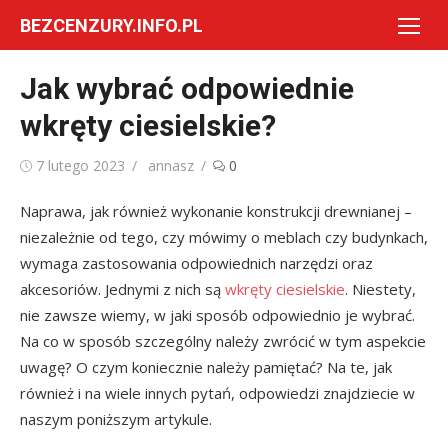
Skip
BEZCENZURY.INFO.PL
to
content
Jak wybrać odpowiednie
wkręty ciesielskie?
Posted
Author
7 lutego 2023
annasz
0
on
Naprawa, jak również wykonanie konstrukcji drewnianej –
niezależnie od tego, czy mówimy o meblach czy budynkach,
wymaga zastosowania odpowiednich narzędzi oraz
akcesoriów. Jednymi z nich są
wkręty ciesielskie
. Niestety,
nie zawsze wiemy, w jaki sposób odpowiednio je wybrać.
Na co w sposób szczególny należy zwrócić w tym aspekcie
uwagę? O czym koniecznie należy pamiętać? Na te, jak
również i na wiele innych pytań, odpowiedzi znajdziecie w
naszym poniższym artykule.