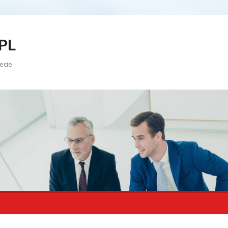
PL
ecie