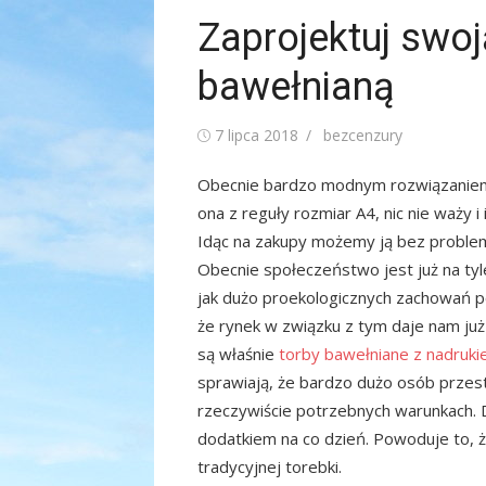
Zaprojektuj swo
bawełnianą
Posted
Author
7 lipca 2018
bezcenzury
on
Obecnie bardzo modnym rozwiązaniem w
ona z reguły rozmiar A4, nic nie waży 
Idąc na zakupy możemy ją bez problemu
Obecnie społeczeństwo jest już na tyle
jak dużo proekologicznych zachowań p
że rynek w związku z tym daje nam już
są właśnie
torby bawełniane z nadruk
sprawiają, że bardzo dużo osób przest
rzeczywiście potrzebnych warunkach. Dl
dodatkiem na co dzień. Powoduje to, ż
tradycyjnej torebki.