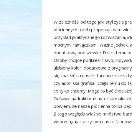
W zależności od tego jaki styl życia p
płóciennych toreb proponują nam wiele
przykład praktycznego rozwiązania, id
mocnymi ramiączkami. Ważne jednak, a
dodatkową podszewkę. Dzięki temu będ
Osoby chcące podkreślić swój indywidu
ulubiony kolor, dodatkowo z oryginal
się znaleźć na naszej torebce zależą 
czy autorska grafika. Dzięki temu do t
co tylko chcemy. Mogą to być chociażby
Ciekawe nadruki oraz autorski malunek
bowiem, że nasza płócienna torba będ
Z tego względu właśnie mnóstwo bardz
wspomagając przy tym nasze środowi