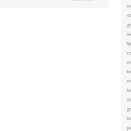
m
s
g
s
li
c
m
k
m
l
s
g
l
p