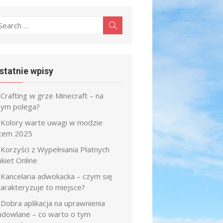
earch
Search
r:
statnie wpisy
Crafting w grze Minecraft – na
zym polega?
Kolory warte uwagi w modzie
atem 2025
Korzyści z Wypełniania Płatnych
kiet Online
Kancelaria adwokacka – czym się
harakteryzuje to miejsce?
Dobra aplikacja na uprawnienia
udowlane – co warto o tym