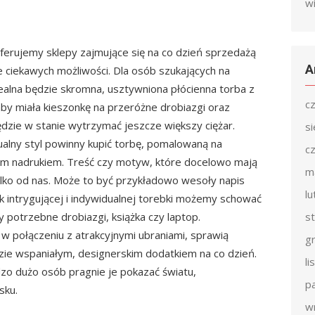
w
referujemy sklepy zajmujące się na co dzień sprzedażą
A
 ciekawych możliwości. Dla osób szukających na
ealna będzie skromna, usztywniona płócienna torba z
c
by miała kieszonkę na przeróżne drobiazgi oraz
zie w stanie wytrzymać jeszcze większy ciężar.
s
alny styl powinny kupić torbę, pomalowaną na
c
nym nadrukiem. Treść czy motyw, które docelowo mają
m
tylko od nas. Może to być przykładowo wesoły napis
l
ak intrygującej i indywidualnej torebki możemy schować
 potrzebne drobiazgi, książka czy laptop.
s
 w połączeniu z atrakcyjnymi ubraniami, sprawią
g
zie wspaniałym, designerskim dodatkiem na co dzień.
l
o dużo osób pragnie je pokazać światu,
p
sku.
w