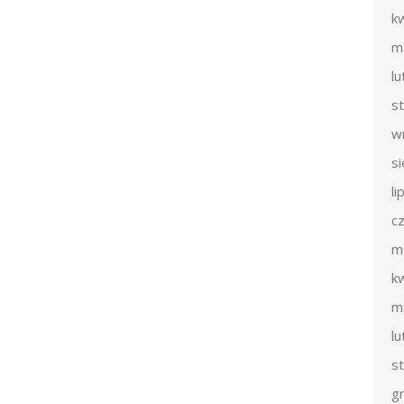
k
m
l
s
w
s
li
c
m
k
m
l
s
g