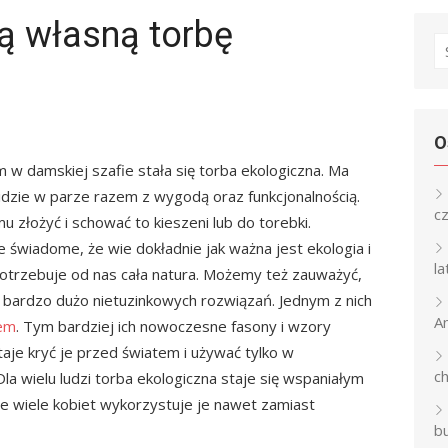
ją własną torbę
S
fo
O
 damskiej szafie stała się torba ekologiczna. Ma
i idzie w parze razem z wygodą oraz funkcjonalnością.
c
 złożyć i schować to kieszeni lub do torebki.
 świadome, że wie dokładnie jak ważna jest ekologia i
l
otrzebuje od nas cała natura. Możemy też zauważyć,
 bardzo dużo nietuzinkowych rozwiązań. Jednym z nich
An
iem
. Tym bardziej ich nowoczesne fasony i wzory
aje kryć je przed światem i używać tylko w
c
a wielu ludzi torba ekologiczna staje się wspaniałym
e wiele kobiet wykorzystuje je nawet zamiast
b