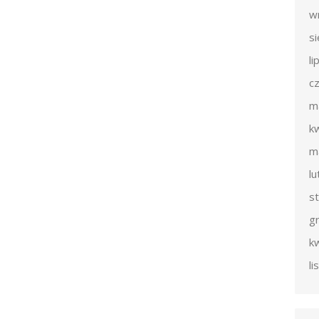
w
s
li
c
m
k
m
l
s
g
k
l