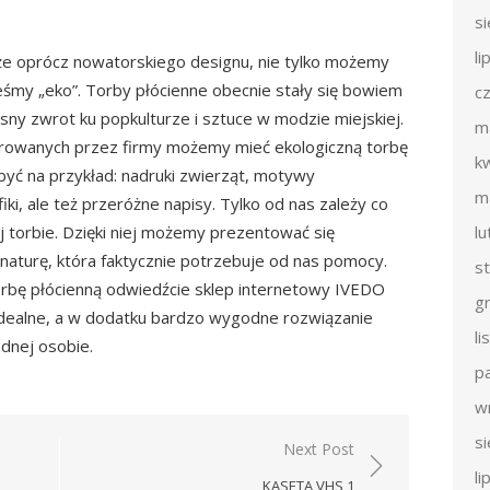
s
li
że oprócz nowatorskiego designu, nie tylko możemy
eśmy „eko”. Torby płócienne obecnie stały się bowiem
c
ny zwrot ku popkulturze i sztuce w modzie miejskiej.
m
rowanych przez firmy możemy mieć ekologiczną torbę
k
być na przykład: nadruki zwierząt, motywy
m
iki, ale też przeróżne napisy. Tylko od nas zależy co
 torbie. Dzięki niej możemy prezentować się
l
naturę, która faktycznie potrzebuje od nas pomocy.
s
 torbę płócienną odwiedźcie sklep internetowy IVEDO
g
idealne, a w dodatku bardzo wygodne rozwiązanie
l
dnej osobie.
p
w
s
Next Post
li
KASETA VHS 1