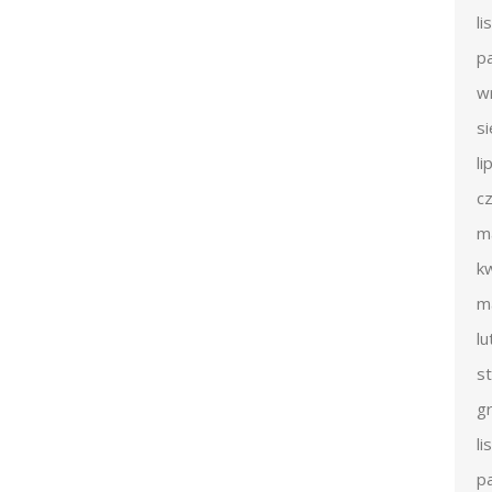
l
p
w
s
li
c
m
k
m
l
s
g
l
p