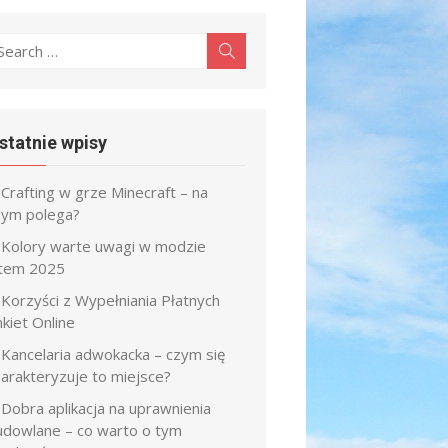
earch
Search
r:
statnie wpisy
Crafting w grze Minecraft – na
zym polega?
Kolory warte uwagi w modzie
atem 2025
Korzyści z Wypełniania Płatnych
kiet Online
Kancelaria adwokacka – czym się
harakteryzuje to miejsce?
Dobra aplikacja na uprawnienia
udowlane – co warto o tym