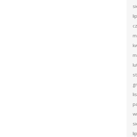
s
li
c
m
k
m
l
s
g
l
p
w
s
li