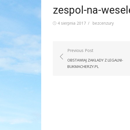
zespol-na-wesel
Posted
Author
4 sierpnia 2017
bezcenzury
on
Nawigacja
Previous Post
wpisu
OBSTAWIAJ ZAKŁADY Z LEGALNI-
BUKMACHERZY.PL