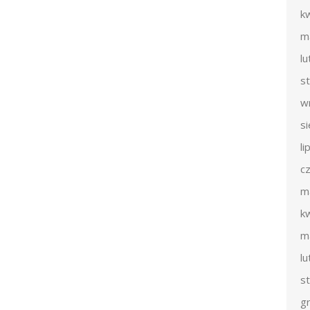
k
m
l
s
w
s
li
c
m
k
m
l
s
g