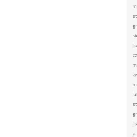
m
s
g
s
li
c
m
k
m
l
s
g
l
p