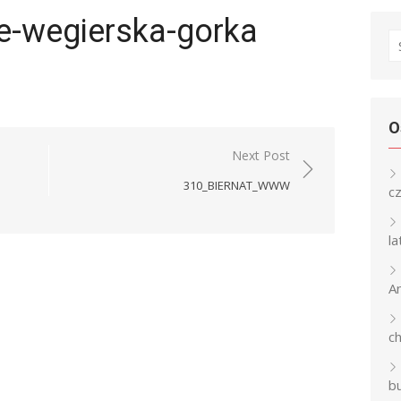
e-wegierska-gorka
S
fo
O
Next Post
310_BIERNAT_WWW
c
l
An
c
b