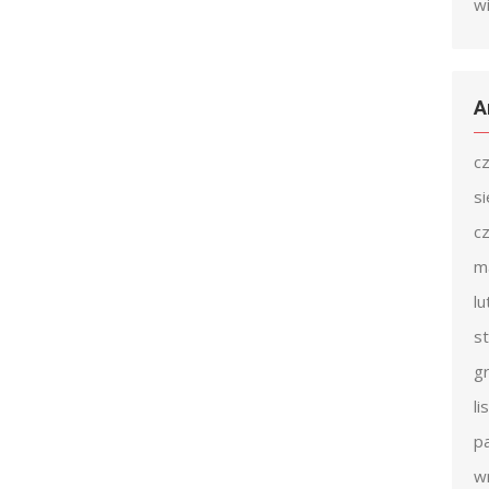
w
A
c
s
c
m
l
s
g
l
p
w