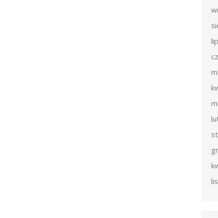
w
s
li
c
m
k
m
l
s
g
k
l