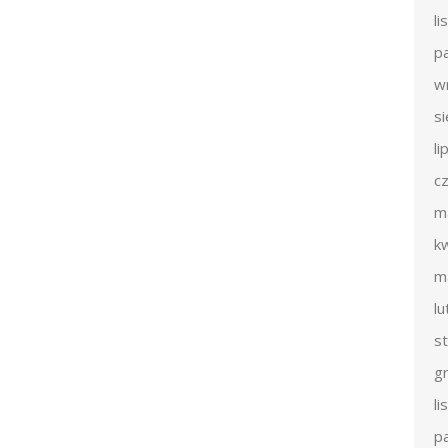
l
p
w
s
li
c
m
k
m
l
s
g
l
p