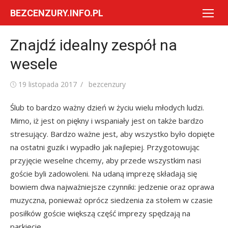
Skip
BEZCENZURY.INFO.PL
to
content
Znajdź idealny zespół na
wesele
Posted
Author
19 listopada 2017
bezcenzury
on
Ślub to bardzo ważny dzień w życiu wielu młodych ludzi.
Mimo, iż jest on piękny i wspaniały jest on także bardzo
stresujący. Bardzo ważne jest, aby wszystko było dopięte
na ostatni guzik i wypadło jak najlepiej. Przygotowując
przyjęcie weselne chcemy, aby przede wszystkim nasi
goście byli zadowoleni. Na udaną imprezę składają się
bowiem dwa najważniejsze czynniki: jedzenie oraz oprawa
muzyczna, ponieważ oprócz siedzenia za stołem w czasie
posiłków goście większą część imprezy spędzają na
parkiecie.