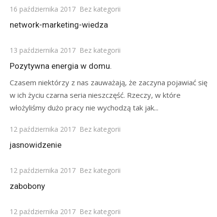
Posted
16 października 2017
Bez kategorii
on
network-marketing-wiedza
Posted
13 października 2017
Bez kategorii
on
Pozytywna energia w domu.
Czasem niektórzy z nas zauważają, że zaczyna pojawiać się
w ich życiu czarna seria nieszczęść. Rzeczy, w które
włożyliśmy dużo pracy nie wychodzą tak jak...
Posted
12 października 2017
Bez kategorii
on
jasnowidzenie
Posted
12 października 2017
Bez kategorii
on
zabobony
Posted
12 października 2017
Bez kategorii