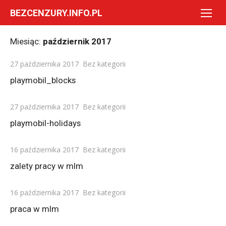
Skip
BEZCENZURY.INFO.PL
to
content
Miesiąc:
październik 2017
Posted
27 października 2017
Bez kategorii
on
playmobil_blocks
Posted
27 października 2017
Bez kategorii
on
playmobil-holidays
Posted
16 października 2017
Bez kategorii
on
zalety pracy w mlm
Posted
16 października 2017
Bez kategorii
on
praca w mlm