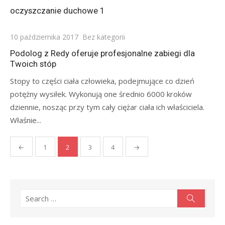
on
oczyszczanie duchowe 1
Posted
10 października 2017
Bez kategorii
on
Podolog z Redy oferuje profesjonalne zabiegi dla
Twoich stóp
Stopy to części ciała człowieka, podejmujące co dzień
potężny wysiłek. Wykonują one średnio 6000 kroków
dziennie, nosząc przy tym cały ciężar ciała ich właściciela.
Właśnie...
Stronicowanie
←
1
2
3
4
→
wpisów
Search
Search
for: