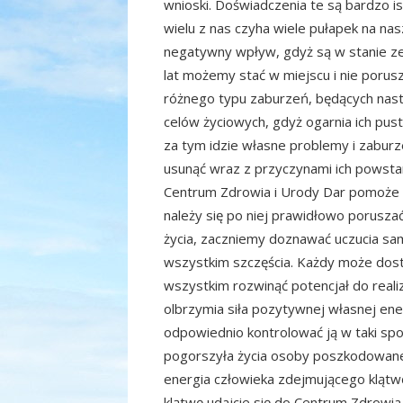
wnioski. Doświadczenia te są bardzo i
wielu z nas czyha wiele pułapek na na
negatywny wpływ, gdyż są w stanie zep
lat możemy stać w miejscu i nie porus
różnego typu zaburzeń, będących nas
celów życiowych, gdyż ogarnia ich pus
za tym idzie własne problemy i zaburz
usunąć wraz z przyczynami ich powstan
Centrum Zdrowia i Urody Dar pomoże w
należy się po niej prawidłowo porusza
życia, zaczniemy doznawać uczucia samo
wszystkim szczęścia. Każdy może dost
wszystkim rozwinąć potencjał do realiz
olbrzymia siła pozytywnej własnej ener
odpowiednio kontrolować ją w taki spo
pogorszyła życia osoby poszkodowanej
energia człowieka zdejmującego klątwę
klątwę udajcie się do Centrum Zdrowia