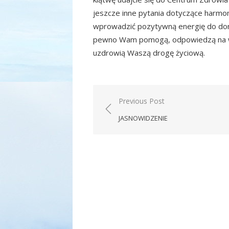
jeszcze inne pytania dotyczące harmoni
wprowadzić pozytywną energię do domu
pewno Wam pomogą, odpowiedzą na ws
uzdrowią Waszą drogę życiową.
Nawigacja
Previous Post
wpisu
JASNOWIDZENIE