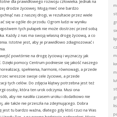
stotne dla prawidłowego rozwoju człowieka. Jednak na
m
szej drodze życiowej. Mogą mieć one bardzo
s
chnąć nas z naszej drogi, w rezultacie przez wiele
zać się w ogóle do przodu. Ogrom ludzi w wyniku
g
tępstwem tych pułapek nie może dostrzec przed sobą
s
tka. Każdy z nas ma swoją własną drogę życiową, a co
li
enia. Istotne jest, aby je prawidłowo zdiagnozować i
c
ia.
m
ejść powtórnie na drogę życiową i wyznaczy jak
ć. Dzięki pomocy Centrum podniesie się jakość naszego
k
realizacji, spełnienia, harmonii, równowagi, a przede
m
rzec wreszcie swoje cele życiowe, a przede
l
acji tych celów. Do zdjęcia klątwy potrzebna jest też
s
gii osoby, która ten urok odczynia. Musi ona
sób, aby nie nasiliła czasem uroku i dodatkowo nie
g
, ale także nie przeszła na zdejmującego. Dobra
l
 jest tu bardzo ważna, dlatego gdy ktoś rzuci na Was
p
 i Urody Dar, a na pewno będziecie zadowoleni. Macie