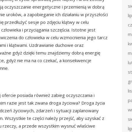
s
ują oczyszczanie energetyczne i przemienią w dobrą
nie uroków, a zapobieganie ich działaniu w przyszłości
li
ię przedłużyć sesje po zdjęciu klątwy w celu
c
łowieka i przyciągania szczęścia. Istotne jest
m
iczenia do człowieka w celu wzmocnienia jego tarcz
k
ami i klątwami. Uzdrawianie duchowe oraz
 ważne gdyż dzięki temu znajdziemy dobrą energię
m
ce, gdyż nie ma na co czekać, a konsekwencje
l
mne.
s
g
l
ofercie posiada również zabieg oczyszczania i
p
kim razie jest tak zwana droga życiowa? Droga życia
w
iadczeń życiowych, zdarzeń i sytuacji zaplanowany
 Wszystkie te części należy przejść, aby uzyskać z
s
ielu rzeczy, a przede wszystkim wysnuć właściwe
li