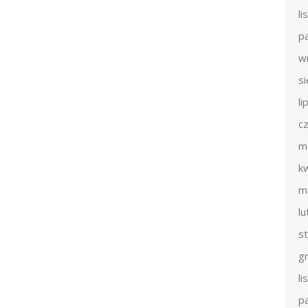
l
p
w
s
li
c
m
k
m
l
s
g
l
p