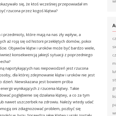
w
 okazywało się, że ktoś wcześniej przepowiadał im
być rzucona przez kogoś klątwa?
A
 i przedmioty, które mają na nas zły wpływ, a
c
ch aż roją się od historii przeklętych domów, pokoi
s
ście. Objawów klątw i uroków może być bardzo wiele,
wnież konsekwencją jakiejś sytuacji z poprzedniego
c
 pecha?
m
zyną napotykających nas niepowodzeń jest rzucona
l
osoby, dla której zdejmowanie klątw i uroków nie jest
s
co dzień. Niewskazana jest bowiem próba
g
energii wynikających z rzucenia klątwy. Takie
ać pogłębienie się działania klątwy, a co za tym
l
lub nawet uszczerbek na zdrowiu. Należy wtedy udać
p
Pomogą oni zdiagnozować problem, pozbyć się
w
 spokój w życiu. Sprawdzą jakie klątwy i uroki zostały