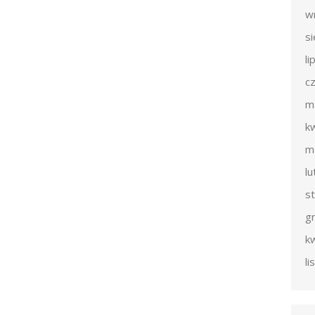
w
s
li
c
m
k
m
l
s
g
k
l