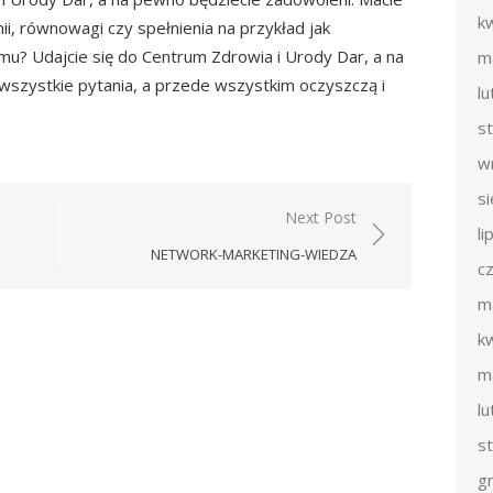
k
i, równowagi czy spełnienia na przykład jak
? Udajcie się do Centrum Zdrowia i Urody Dar, a na
m
zystkie pytania, a przede wszystkim oczyszczą i
l
s
w
s
Next Post
li
NETWORK-MARKETING-WIEDZA
c
m
k
m
l
s
g