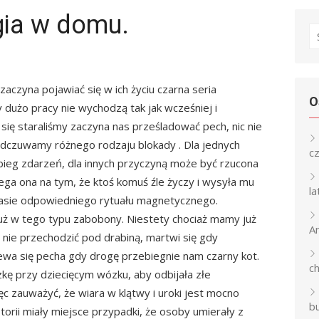
gia w domu.
S
fo
aczyna pojawiać się w ich życiu czarna seria
O
 dużo pracy nie wychodzą tak jak wcześniej i
 się staraliśmy zaczyna nas prześladować pech, nic nie
 odczuwamy różnego rodzaju blokady . Dla jednych
c
bieg zdarzeń, dla innych przyczyną może być rzucona
ega ona na tym, że ktoś komuś źle życzy i wysyła mu
l
asie odpowiedniego rytuału magnetycznego.
już w tego typu zabobony. Niestety chociaż mamy już
An
ę nie przechodzić pod drabiną, martwi się gdy
ewa się pecha gdy drogę przebiegnie nam czarny kot.
c
ę przy dziecięcym wózku, aby odbijała złe
c zauważyć, że wiara w klątwy i uroki jest mocno
b
storii miały miejsce przypadki, że osoby umierały z