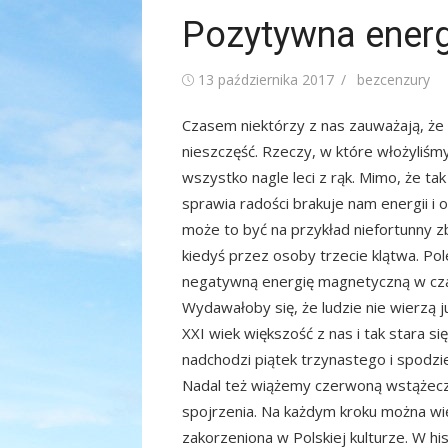
Pozytywna ener
Posted
Author
13 października 2017
bezcenzury
on
Czasem niektórzy z nas zauważają, że z
nieszczęść. Rzeczy, w które włożyliśmy
wszystko nagle leci z rąk. Mimo, że tak
sprawia radości brakuje nam energii i
może to być na przykład niefortunny z
kiedyś przez osoby trzecie klątwa. Pol
negatywną energię magnetyczną w cz
Wydawałoby się, że ludzie nie wierzą 
XXI wiek większość z nas i tak stara si
nadchodzi piątek trzynastego i spodzi
Nadal też wiążemy czerwoną wstążeczk
spojrzenia. Na każdym kroku można wię
zakorzeniona w Polskiej kulturze. W hi