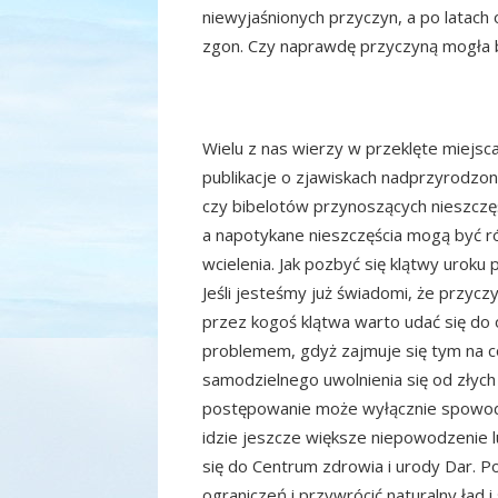
niewyjaśnionych przyczyn, a po latach
zgon. Czy naprawdę przyczyną mogła 
Wielu z nas wierzy w przeklęte miejsca
publikacje o zjawiskach nadprzyrodzony
czy bibelotów przynoszących nieszczę
a napotykane nieszczęścia mogą być ró
wcielenia. Jak pozbyć się klątwy uroku
Jeśli jesteśmy już świadomi, że przyc
przez kogoś klątwa warto udać się do 
problemem, gdyż zajmuje się tym na 
samodzielnego uwolnienia się od złych 
postępowanie może wyłącznie spowodow
idzie jeszcze większe niepowodzenie 
się do Centrum zdrowia i urody Dar. 
ograniczeń i przywrócić naturalny ład i