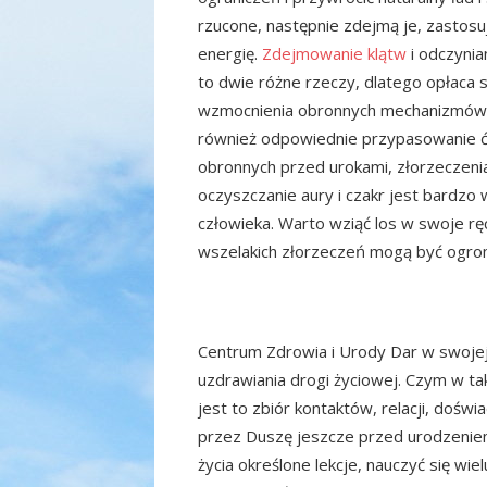
rzucone, następnie zdejmą je, zastos
energię.
Zdejmowanie klątw
i odczynia
to dwie różne rzeczy, dlatego opłaca s
wzmocnienia obronnych mechanizmów cz
również odpowiednie przypasowanie ćw
obronnych przed urokami, złorzeczeni
oczyszczanie aury i czakr jest bardzo
człowieka. Warto wziąć los w swoje rę
wszelakich złorzeczeń mogą być ogro
Centrum Zdrowia i Urody Dar w swojej 
uzdrawiania drogi życiowej. Czym w ta
jest to zbiór kontaktów, relacji, dośw
przez Duszę jeszcze przed urodzeniem.
życia określone lekcje, nauczyć się w