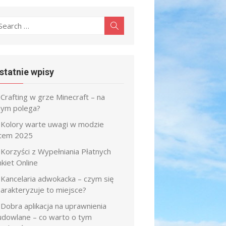
earch
Search
r:
statnie wpisy
Crafting w grze Minecraft – na
zym polega?
Kolory warte uwagi w modzie
atem 2025
Korzyści z Wypełniania Płatnych
kiet Online
Kancelaria adwokacka – czym się
harakteryzuje to miejsce?
Dobra aplikacja na uprawnienia
udowlane – co warto o tym