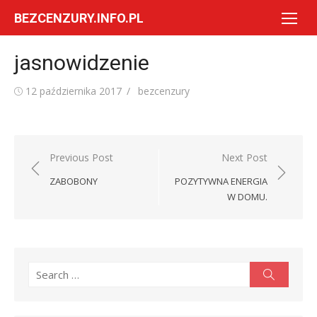
Skip
BEZCENZURY.INFO.PL
to
content
jasnowidzenie
Posted
Author
12 października 2017
bezcenzury
on
Nawigacja
Previous Post
Next Post
wpisu
ZABOBONY
POZYTYWNA ENERGIA
W DOMU.
Search
Search
for: