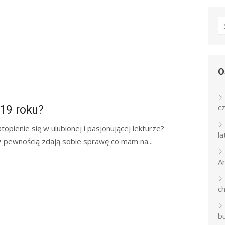
S
fo
O
c
19 roku?
opienie się w ulubionej i pasjonującej lekturze?
l
 z pewnością zdają sobie sprawę co mam na...
An
c
b