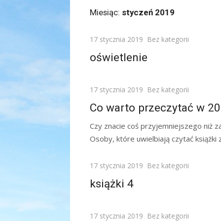
Miesiąc:
styczeń 2019
Posted
17 stycznia 2019
Bez kategorii
on
oświetlenie
Posted
17 stycznia 2019
Bez kategorii
on
Co warto przeczytać w 20
Czy znacie coś przyjemniejszego niż zat
Osoby, które uwielbiają czytać książki
Posted
17 stycznia 2019
Bez kategorii
on
książki 4
Posted
17 stycznia 2019
Bez kategorii