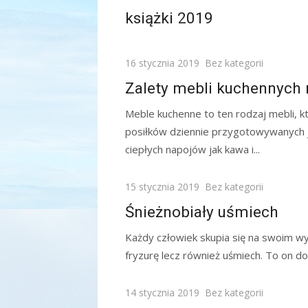
on
książki 2019
Posted
16 stycznia 2019
Bez kategorii
on
Zalety mebli kuchennych
Meble kuchenne to ten rodzaj mebli, k
posiłków dziennie przygotowywanych 
ciepłych napojów jak kawa i...
Posted
15 stycznia 2019
Bez kategorii
on
Śnieżnobiały uśmiech
Każdy człowiek skupia się na swoim wy
fryzurę lecz również uśmiech. To on dod
Posted
14 stycznia 2019
Bez kategorii