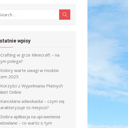
earch
Search
r:
statnie wpisy
Crafting w grze Minecraft – na
zym polega?
Kolory warte uwagi w modzie
atem 2025
Korzyści z Wypełniania Płatnych
kiet Online
Kancelaria adwokacka – czym się
harakteryzuje to miejsce?
Dobra aplikacja na uprawnienia
udowlane – co warto o tym