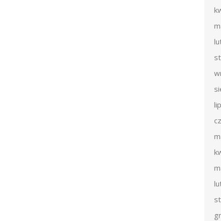
k
m
l
s
w
s
li
c
m
k
m
l
s
g