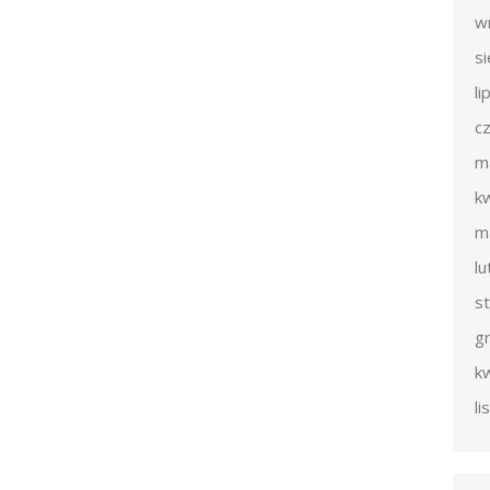
w
s
li
c
m
k
m
l
s
g
k
l