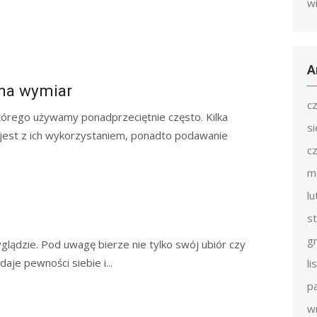
w
A
 na wymiar
c
tórego używamy ponadprzeciętnie często. Kilka
s
jest z ich wykorzystaniem, ponadto podawanie
c
m
l
s
g
glądzie. Pod uwagę bierze nie tylko swój ubiór czy
aje pewności siebie i...
l
p
w