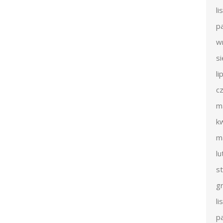
l
p
w
s
li
c
m
k
m
l
s
g
l
p