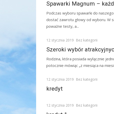
on
Spawarki Magnum – każdy 
Podczas wyboru spawarki do naszeg
dostać zawrotu głowy od wyboru. W si
poważne testy, a...
Posted
12 stycznia 2019
Bez kategorii
on
Szeroki wybór atrakcyjn
Rodzina, która posiada wyłącznie jedno
potocznie mówiąc „z miesiąca na miesią
Posted
12 stycznia 2019
Bez kategorii
on
kredyt
Posted
12 stycznia 2019
Bez kategorii
on