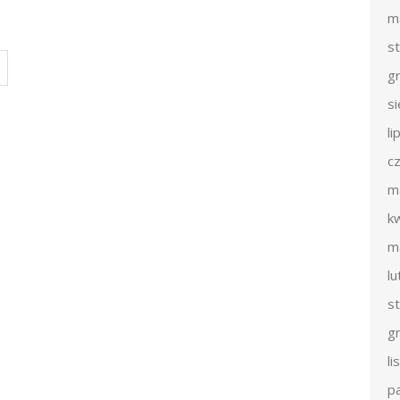
m
s
g
s
li
c
m
k
m
l
s
g
l
p