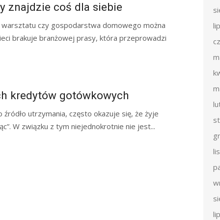
znajdzie coś dla siebie
s
o warsztatu czy gospodarstwa domowego można
li
eci brakuje branżowej prasy, która przeprowadzi
c
m
k
m
ych kredytów gotówkowych
l
 źródło utrzymania, często okazuje się, że żyje
s
c”. W związku z tym niejednokrotnie nie jest...
g
l
p
w
s
li