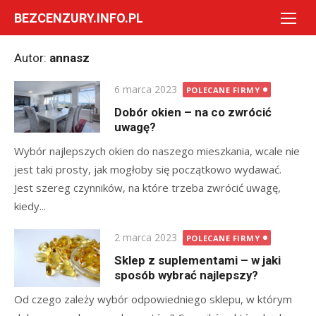
Skip
BEZCENZURY.INFO.PL
to
content
Autor:
annasz
Posted
6 marca 2023
POLECANE FIRMY
on
Dobór okien – na co zwrócić
uwagę?
Wybór najlepszych okien do naszego mieszkania, wcale nie
jest taki prosty, jak mogłoby się początkowo wydawać.
Jest szereg czynników, na które trzeba zwrócić uwagę,
kiedy...
Posted
2 marca 2023
POLECANE FIRMY
on
Sklep z suplementami – w jaki
sposób wybrać najlepszy?
Od czego zależy wybór odpowiedniego sklepu, w którym