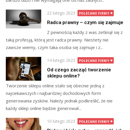
bardzo dużo i nie wymagają one od nas żadnych...
Posted
22 lutego 2023
POLECANE FIRMY
on
Radca prawny – czym się zajmuje
Z pewnością każdy z was zetknął się z
taką profesją, którą jest radca prawny. Niestety nie
zawsze wiemy, czym taka osoba się zajmuje i z...
Posted
14 lutego 2023
POLECANE FIRMY
on
Od czego zacząć tworzenie
sklepu online?
Tworzenie sklepu online stało się obecnie jedną z
najciekawszych i najbardziej dochodowych form
generowania zysków. Należy jednak podkreślić, że nie
każdy sklep online będzie generował...
Posted
10 lutego 2023
POLECANE FIRMY
on