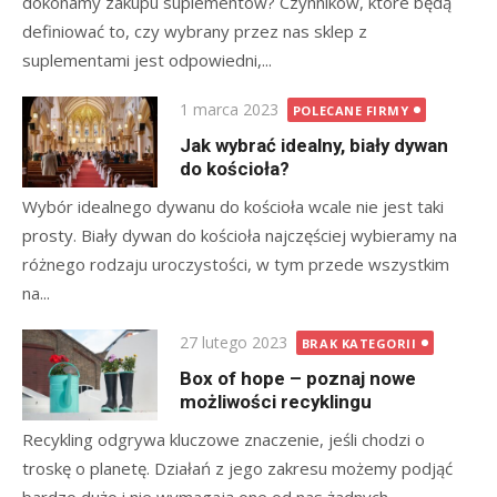
dokonamy zakupu suplementów? Czynników, które będą
definiować to, czy wybrany przez nas sklep z
suplementami jest odpowiedni,...
Posted
1 marca 2023
POLECANE FIRMY
on
Jak wybrać idealny, biały dywan
do kościoła?
Wybór idealnego dywanu do kościoła wcale nie jest taki
prosty. Biały dywan do kościoła najczęściej wybieramy na
różnego rodzaju uroczystości, w tym przede wszystkim
na...
Posted
27 lutego 2023
BRAK KATEGORII
on
Box of hope – poznaj nowe
możliwości recyklingu
Recykling odgrywa kluczowe znaczenie, jeśli chodzi o
troskę o planetę. Działań z jego zakresu możemy podjąć