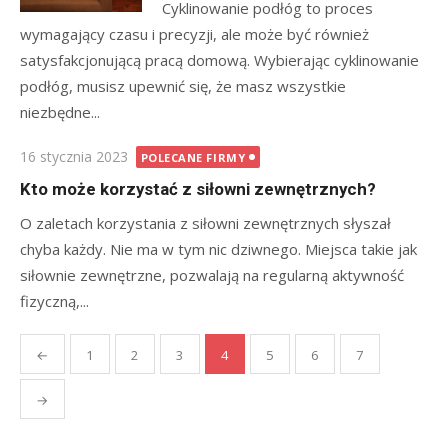
Cyklinowanie podłóg to proces
wymagający czasu i precyzji, ale może być również
satysfakcjonującą pracą domową. Wybierając cyklinowanie
podłóg, musisz upewnić się, że masz wszystkie
niezbędne...
Posted
16 stycznia 2023
POLECANE FIRMY
on
Kto może korzystać z siłowni zewnętrznych?
O zaletach korzystania z siłowni zewnętrznych słyszał
chyba każdy. Nie ma w tym nic dziwnego. Miejsca takie jak
siłownie zewnętrzne, pozwalają na regularną aktywność
fizyczną,...
Stronicowanie
←
1
2
3
4
5
6
7
wpisów
→