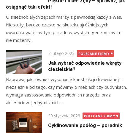
Piękne i białe zęby – sprawdź, jak
osiągnąć taki efekt!
O śnieżnobiałych zębach marzy z pewnością każdy z was.
Niestety, bardzo często na skutek najróżniejszych
uwarunkowań – w tym przede wszystkim genetycznych –
nie możemy...
Posted
7 lutego 2023
POLECANE FIRMY
on
Jak wybrać odpowiednie wkręty
ciesielskie?
Naprawa, jak również wykonanie konstrukcji drewnianej –
niezależnie od tego, czy mówimy o meblach czy budynkach,
wymaga zastosowania odpowiednich narzędzi oraz
akcesoriów. Jednymi z nich...
Posted
20 stycznia 2023
POLECANE FIRMY
on
Cyklinowanie podłóg – poradnik