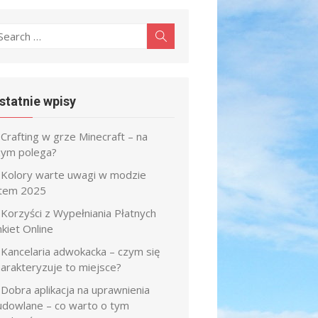
earch
Search
r:
statnie wpisy
Crafting w grze Minecraft – na
zym polega?
Kolory warte uwagi w modzie
atem 2025
Korzyści z Wypełniania Płatnych
kiet Online
Kancelaria adwokacka – czym się
harakteryzuje to miejsce?
Dobra aplikacja na uprawnienia
udowlane – co warto o tym