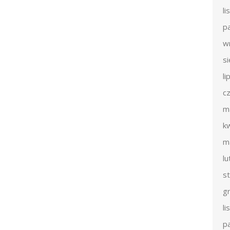
l
p
w
s
li
c
m
k
m
l
s
g
l
p