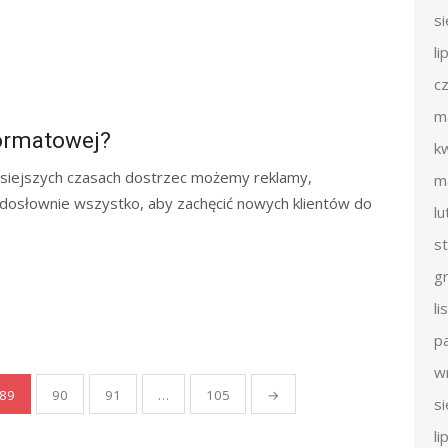
s
li
c
m
formatowej?
k
isiejszych czasach dostrzec możemy reklamy,
m
 dosłownie wszystko, aby zachęcić nowych klientów do
l
s
g
l
p
w
89
90
91
…
105
→
s
li