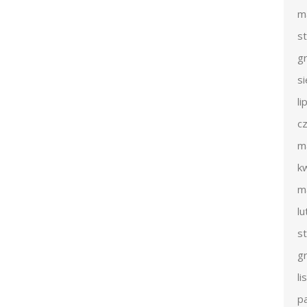
m
s
g
s
li
c
m
k
m
l
s
g
l
p