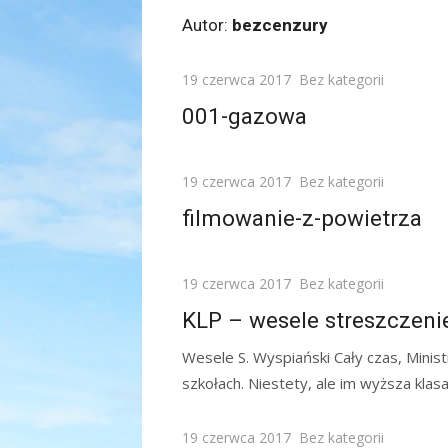
Autor:
bezcenzury
Posted
19 czerwca 2017
Bez kategorii
on
001-gazowa
Posted
19 czerwca 2017
Bez kategorii
on
filmowanie-z-powietrza
Posted
19 czerwca 2017
Bez kategorii
on
KLP – wesele streszczeni
Wesele S. Wyspiański Cały czas, Minis
szkołach. Niestety, ale im wyższa klasa,
Posted
19 czerwca 2017
Bez kategorii