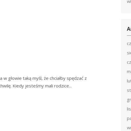
w
A
c
s
c
m
 w głowie taką myśl, że chciałby spędzać z
l
wilę. Kiedy jesteśmy mali rodzice...
s
g
l
p
w