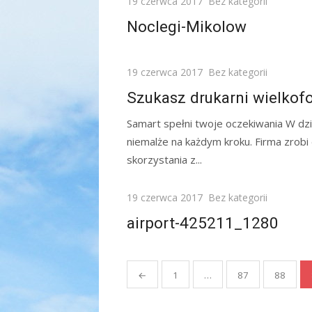
Posted
19 czerwca 2017
Bez kategorii
on
Noclegi-Mikolow
Posted
19 czerwca 2017
Bez kategorii
on
Szukasz drukarni wielko
Samart spełni twoje oczekiwania W dz
niemalże na każdym kroku. Firma zrobi
skorzystania z...
Posted
19 czerwca 2017
Bez kategorii
on
airport-425211_1280
Stronicowanie
←
1
…
87
88
wpisów