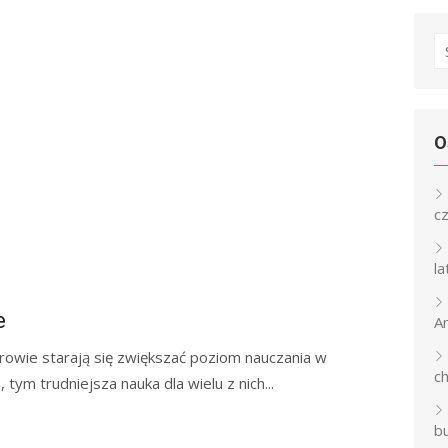
S
fo
O
c
l
e
An
trowie starają się zwiększać poziom nauczania w
c
 tym trudniejsza nauka dla wielu z nich...
b