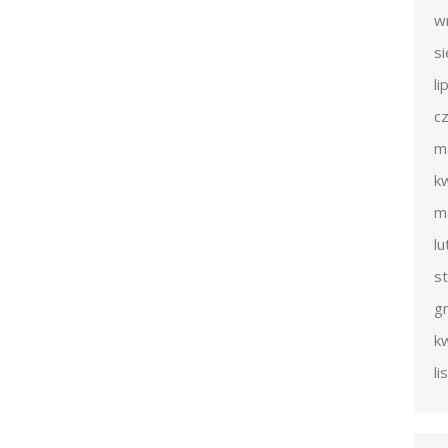
w
s
li
c
m
k
m
l
s
g
k
l