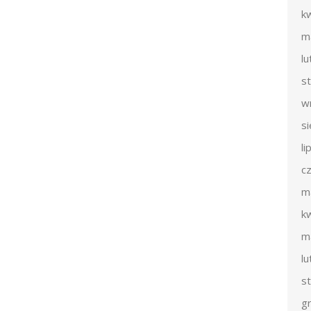
k
m
l
s
w
s
li
c
m
k
m
l
s
g