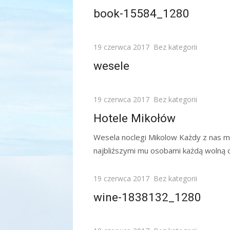
on
book-15584_1280
Posted
19 czerwca 2017
Bez kategorii
on
wesele
Posted
19 czerwca 2017
Bez kategorii
on
Hotele Mikołów
Wesela noclegi Mikolow Każdy z nas ma
najbliższymi mu osobami każdą wolną ch
Posted
19 czerwca 2017
Bez kategorii
on
wine-1838132_1280