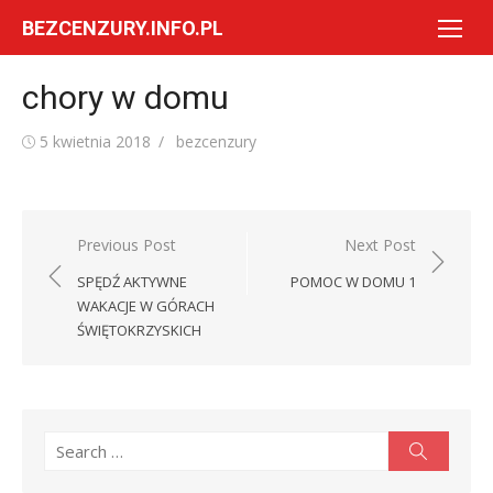
Skip
BEZCENZURY.INFO.PL
to
content
chory w domu
Posted
Author
5 kwietnia 2018
bezcenzury
on
Nawigacja
Previous Post
Next Post
wpisu
SPĘDŹ AKTYWNE
POMOC W DOMU 1
WAKACJE W GÓRACH
ŚWIĘTOKRZYSKICH
Search
Search
for: