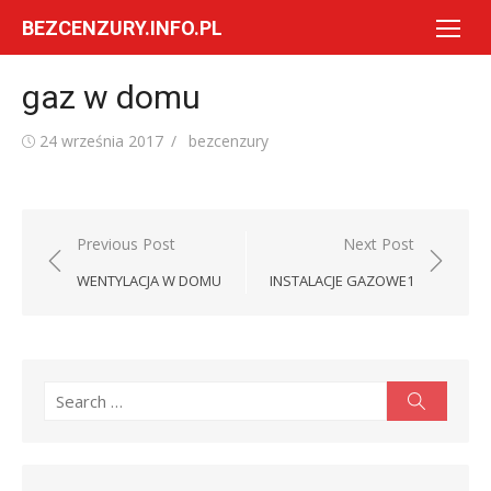
Skip
BEZCENZURY.INFO.PL
to
content
gaz w domu
Posted
Author
24 września 2017
bezcenzury
on
Nawigacja
Previous Post
Next Post
wpisu
WENTYLACJA W DOMU
INSTALACJE GAZOWE1
Search
Search
for: