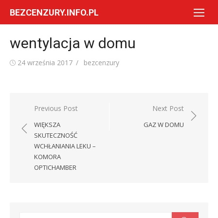
Skip
BEZCENZURY.INFO.PL
to
content
wentylacja w domu
Posted
Author
24 września 2017
bezcenzury
on
Nawigacja
Previous Post
Next Post
wpisu
WIĘKSZA
GAZ W DOMU
SKUTECZNOŚĆ
WCHŁANIANIA LEKU –
KOMORA
OPTICHAMBER