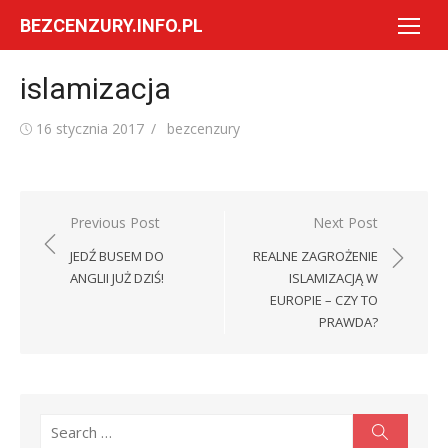
Skip
BEZCENZURY.INFO.PL
to
content
islamizacja
Posted
Author
16 stycznia 2017
bezcenzury
on
Nawigacja
Previous Post
Next Post
wpisu
JEDŹ BUSEM DO
REALNE ZAGROŻENIE
ANGLII JUŻ DZIŚ!
ISLAMIZACJĄ W
EUROPIE – CZY TO
PRAWDA?
Search
Search