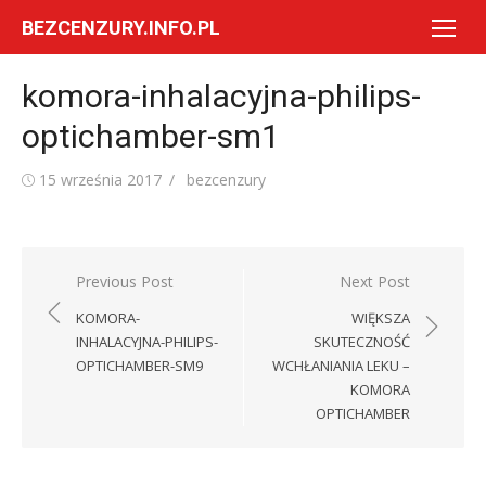
Skip
BEZCENZURY.INFO.PL
to
content
komora-inhalacyjna-philips-
optichamber-sm1
Posted
Author
15 września 2017
bezcenzury
on
Nawigacja
Previous Post
Next Post
wpisu
KOMORA-
WIĘKSZA
INHALACYJNA-PHILIPS-
SKUTECZNOŚĆ
OPTICHAMBER-SM9
WCHŁANIANIA LEKU –
KOMORA
OPTICHAMBER