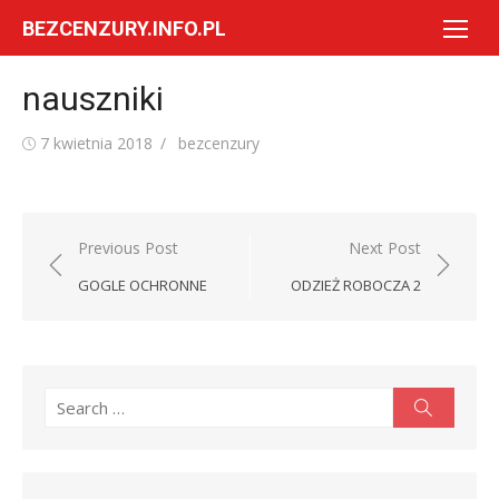
Skip
BEZCENZURY.INFO.PL
to
content
nauszniki
Posted
Author
7 kwietnia 2018
bezcenzury
on
Nawigacja
Previous Post
Next Post
wpisu
GOGLE OCHRONNE
ODZIEŻ ROBOCZA 2
Search
Search
for: