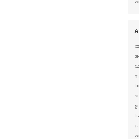
w
A
c
s
c
m
l
s
g
l
p
w