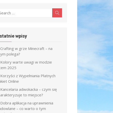
earch
Search
r:
statnie wpisy
Crafting w grze Minecraft – na
zym polega?
Kolory warte uwagi w modzie
atem 2025
Korzyści z Wypełniania Płatnych
kiet Online
Kancelaria adwokacka – czym się
harakteryzuje to miejsce?
Dobra aplikacja na uprawnienia
udowlane – co warto o tym