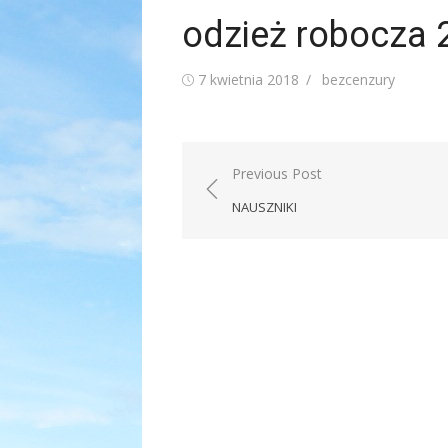
odzież robocza 
Posted
Author
7 kwietnia 2018
bezcenzury
on
Nawigacja
Previous Post
wpisu
NAUSZNIKI