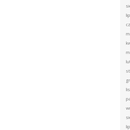
s
li
c
m
k
m
l
s
g
l
p
w
s
li