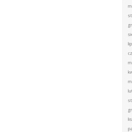
m
s
g
s
li
c
m
k
m
l
s
g
l
p