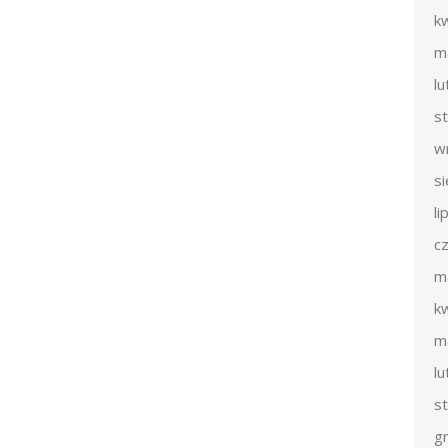
k
m
l
s
w
s
li
c
m
k
m
l
s
g