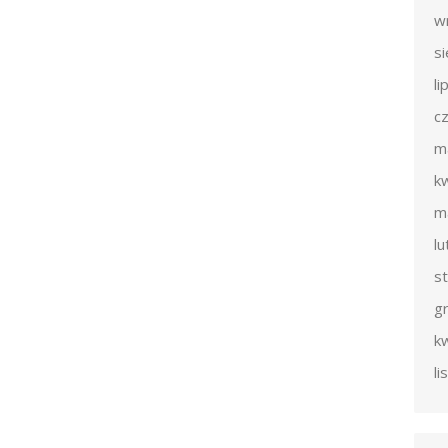
w
s
li
c
m
k
m
l
s
g
k
l