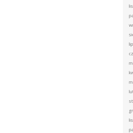
l
p
w
s
li
c
m
k
m
l
s
g
l
p