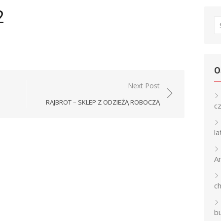
2
S
fo
O
Next Post
RAJBROT – SKLEP Z ODZIEŻĄ ROBOCZĄ
c
l
An
c
b