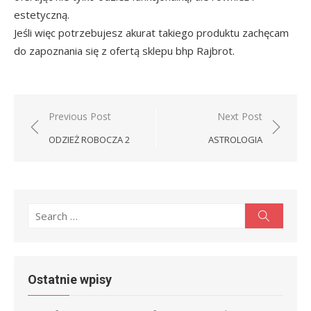
estetyczną.
Jeśli więc potrzebujesz akurat takiego produktu zachęcam
do zapoznania się z ofertą sklepu bhp Rajbrot.
Nawigacja
Previous Post
Next Post
wpisu
ODZIEŻ ROBOCZA 2
ASTROLOGIA
Search
Search
for:
Ostatnie wpisy