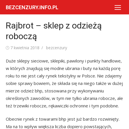
Skip
BEZCENZURY.INFO.PL
to
content
Rajbrot – sklep z odzieżą
roboczą
Posted
Author
7 kwietnia 2018
bezcenzury
on
Duże sklepy sieciowe, sklepiki, pawilony i punkty handlowe,
w których znajdują się modne ubrania i buty na każdą porę
roku to nie jest cały rynek tekstylny w Polsce. Nie zdajemy
sobie sprawy bowiem, że składa się na niego także w dużej
mierze odzież bhp, stosowana przy wykonywaniu
określonych zawodów, w tym nie tylko ubrania robocze, ale
też trzewiki robocze, rękawiczki ochronne i tym podobne.
Obecnie rynek z towarami bhp jest już bardzo rozwinięty.
Ma na to wpływ większa liczba dopiero powstających,