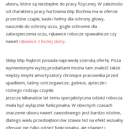
ubioru, które są niezbędne do pracy fizycznej. W zależności
od charakteru pracy hurtownia bhp Bochnia ma w ofercie
przeróżne czapki, kaski i hełmy dla ochrony głowy,
nauszniki do ochrony uszu, gogle ochronne dla
zabezpieczenia oczu, rękawice robocze spawalnicze czy
nawet
rękawice z koziej skóry
.
Sklep bhp Rajbrot posiada naprawdę szeroką ofertę. Poza
wymienionymi wyżej produktami można tam znaleźć także
między innymi amortyzatory chroniące pracownika przed
upadkiem, taśmy ostrzegawcze, gaśnice, apteczki i
różnego rodzaju czujniki.
Jeszcze kilkanaście lat temu specjalistyczna odzież robocza
miała być wyłącznie funkcjonalna. W obecnych czasach
znaczenie ubioru nawet zawodowego jest bardzo istotne,
dlatego wielu przedsiębiorców stawia też na efekt wizualny
oferując nie tylko odzież funkcjonalną, ale również i