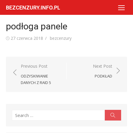
Skip
BEZCENZURY.INFO.PL
to
content
podłoga panele
Posted
Author
27 czerwca 2018
bezcenzury
on
Nawigacja
Previous Post
Next Post
wpisu
ODZYSKIWANIE
PODKŁAD
DANYCH Z RAID 5
Search
Search
for: