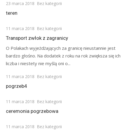
Posted
23 marca 2018
Bez kategorii
on
teren
Posted
11 marca 2018
Bez kategorii
on
Transport zwłok z zagranicy
O Polakach wyjeżdżających za granicę nieustannie jest
bardzo głośno. Na dodatek z roku na rok zwiększa się ich
liczba i niestety nie myślą oni o...
Posted
11 marca 2018
Bez kategorii
on
pogrzeb4
Posted
11 marca 2018
Bez kategorii
on
ceremonia pogrzebowa
Posted
11 marca 2018
Bez kategorii