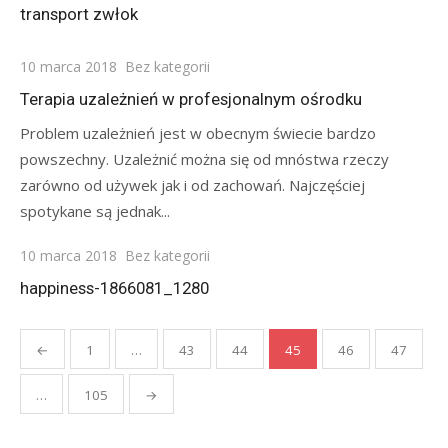
on
transport zwłok
Posted
10 marca 2018
Bez kategorii
on
Terapia uzależnień w profesjonalnym ośrodku
Problem uzależnień jest w obecnym świecie bardzo
powszechny. Uzależnić można się od mnóstwa rzeczy
zarówno od używek jak i od zachowań. Najczęściej
spotykane są jednak...
Posted
10 marca 2018
Bez kategorii
on
happiness-1866081_1280
Stronicowanie
←
1
…
43
44
45
46
47
wpisów
…
105
→