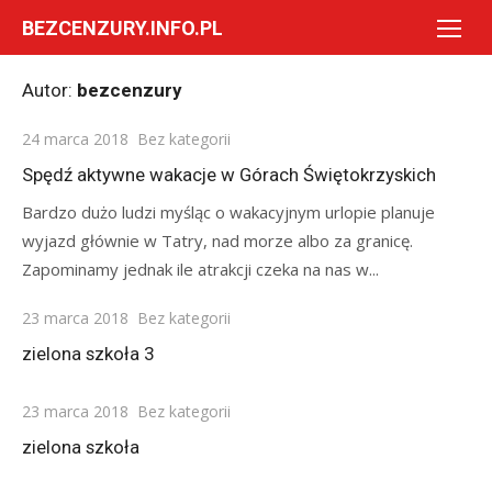
Skip
BEZCENZURY.INFO.PL
to
content
Autor:
bezcenzury
Posted
24 marca 2018
Bez kategorii
on
Spędź aktywne wakacje w Górach Świętokrzyskich
Bardzo dużo ludzi myśląc o wakacyjnym urlopie planuje
wyjazd głównie w Tatry, nad morze albo za granicę.
Zapominamy jednak ile atrakcji czeka na nas w...
Posted
23 marca 2018
Bez kategorii
on
zielona szkoła 3
Posted
23 marca 2018
Bez kategorii
on
zielona szkoła