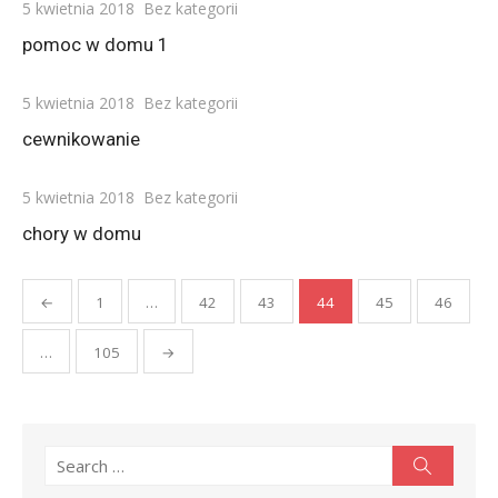
Posted
5 kwietnia 2018
Bez kategorii
on
pomoc w domu 1
Posted
5 kwietnia 2018
Bez kategorii
on
cewnikowanie
Posted
5 kwietnia 2018
Bez kategorii
on
chory w domu
Stronicowanie
←
1
…
42
43
44
45
46
wpisów
…
105
→
Search
Search
for: