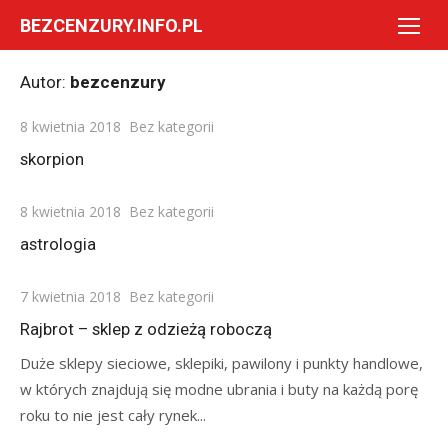
Skip
BEZCENZURY.INFO.PL
to
content
Autor:
bezcenzury
Posted
8 kwietnia 2018
Bez kategorii
on
skorpion
Posted
8 kwietnia 2018
Bez kategorii
on
astrologia
Posted
7 kwietnia 2018
Bez kategorii
on
Rajbrot – sklep z odzieżą roboczą
Duże sklepy sieciowe, sklepiki, pawilony i punkty handlowe,
w których znajdują się modne ubrania i buty na każdą porę
roku to nie jest cały rynek...