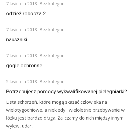
Posted
7 kwietnia 2018
Bez kategorii
on
odzież robocza 2
Posted
7 kwietnia 2018
Bez kategorii
on
nauszniki
Posted
7 kwietnia 2018
Bez kategorii
on
gogle ochronne
Posted
5 kwietnia 2018
Bez kategorii
on
Potrzebujesz pomocy wykwalifikowanej pielęgniarki?
Lista schorzeń, które mogą skazać człowieka na
wielotygodniowe, a niekiedy i wieloletnie przebywanie w
łóżku jest bardzo długa. Zaliczamy do nich między innymi
wylew, udar,...